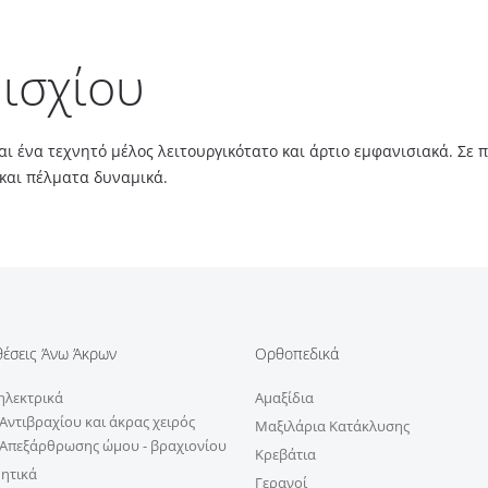
ισχίου
ται ένα τεχνητό μέλος λειτουργικότατο και άρτιο εμφανισιακά. Σε
και πέλματα δυναμικά.
έσεις Άνω Άκρων
Ορθοπεδικά
λεκτρικά
Αμαξίδια
Αντιβραχίου και άκρας χειρός
Μαξιλάρια Κατάκλυσης
Απεξάρθρωσης ώμου - βραχιονίου
Κρεβάτια
ητικά
Γερανοί