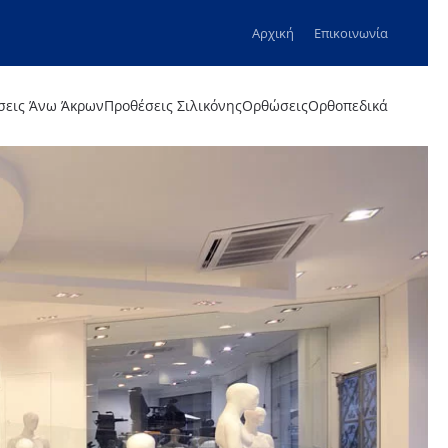
Αρχική
Επικοινωνία
σεις Άνω Άκρων
Προθέσεις Σιλικόνης
Ορθώσεις
Ορθοπεδικά