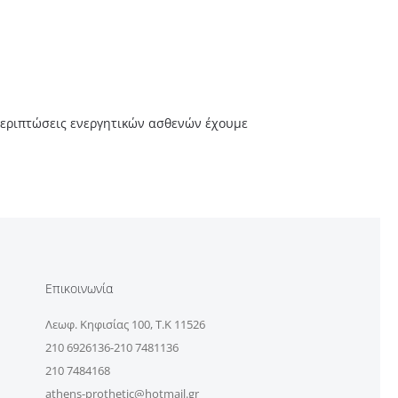
 περιπτώσεις ενεργητικών ασθενών έχουμε
Επικοινωνία
Λεωφ. Κηφισίας 100, Τ.Κ 11526
210 6926136-210 7481136
210 7484168
athens-prothetic@hotmail.gr