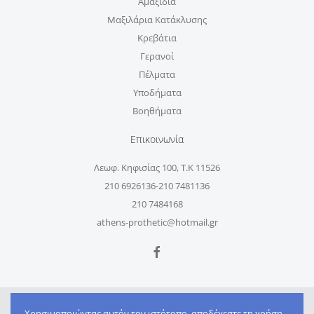
Αμαξίδια
Μαξιλάρια Κατάκλυσης
Κρεβάτια
Γερανοί
Πέλματα
Υποδήματα
Βοηθήματα
Επικοινωνία
Λεωφ. Κηφισίας 100, Τ.Κ 11526
210 6926136-210 7481136
210 7484168
athens-prothetic@hotmail.gr
Created by
Web Intelligence
Χρησιμοποιώντας αυτόν τον ιστότοπο, αποδέχεστε τη χρήση